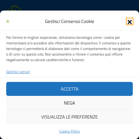
Festa del Racconto
Biblioteca multimediale "Arturo Loria"
Gestisci Consenso Cookie
IL CASTELLO DEI RAGAZZI
Per fornire le migliori esperienze, utilizziamo tecnologie come i cookie per
Città di Carpi
memorizzare e/o accedere alle informazioni del dispositivo. Il consenso a queste
tecnologie ci permetterà di elaborare dati come il comportamento di navigazione
o ID unici su questo sito. Non acconsentire o ritirare il consenso può influire
negativamente su alcune caratteristiche e funzioni.
Gestisci servizi
Cookie Policy (UE)
ACCETTA
© 2026 Biblioteca multimediale "Arturo Loria"
NEGA
VISUALIZZA LE PREFERENZE
Cookie Policy