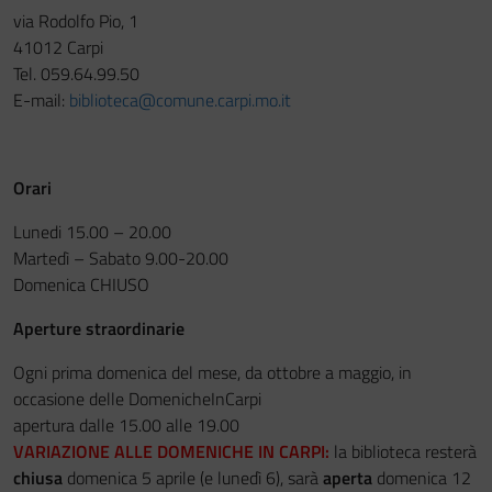
via Rodolfo Pio, 1
Festa del Racconto
41012 Carpi
Tel. 059.64.99.50
IL CASTELLO DEI RAGAZZI
E-mail:
biblioteca@comune.carpi.mo.it
Orari
Lunedi 15.00 – 20.00
Martedì – Sabato 9.00-20.00
Domenica CHIUSO
Aperture straordinarie
Ogni prima domenica del mese, da ottobre a maggio, in
occasione delle DomenicheInCarpi
apertura dalle 15.00 alle 19.00
VARIAZIONE ALLE DOMENICHE IN CARPI:
la biblioteca resterà
chiusa
domenica 5 aprile (e lunedì 6), sarà
aperta
domenica 12