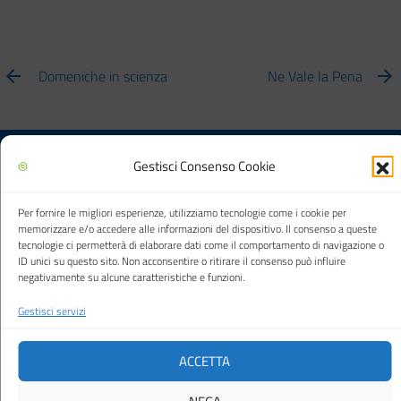
Domeniche in scienza
Ne Vale la Pena
Gestisci Consenso Cookie
Biblioteca multimediale "Arturo Loria"
Per fornire le migliori esperienze, utilizziamo tecnologie come i cookie per
memorizzare e/o accedere alle informazioni del dispositivo. Il consenso a queste
tecnologie ci permetterà di elaborare dati come il comportamento di navigazione o
ID unici su questo sito. Non acconsentire o ritirare il consenso può influire
Città di Carpi
negativamente su alcune caratteristiche e funzioni.
Gestisci servizi
ACCETTA
Cookie Policy (UE)