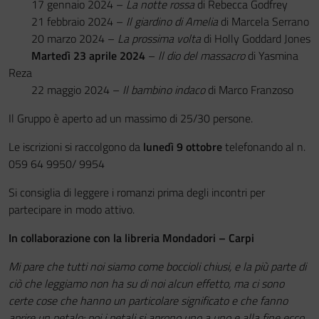
17 gennaio 2024 –
La notte rossa
di Rebecca Godfrey
21 febbraio 2024 –
Il giardino di Amelia
di Marcela Serrano
20 marzo 2024 –
La prossima volta
di Holly Goddard Jones
Martedì 23 aprile 2024
–
ll dio del massacro
di Yasmina
Reza
22 maggio 2024 –
Il bambino indaco
di Marco Franzoso
Il Gruppo è aperto ad un massimo di 25/30 persone.
Le iscrizioni si raccolgono da
lunedì 9 ottobre
telefonando al n.
059 64 9950/ 9954
Si consiglia di leggere i romanzi prima degli incontri per
partecipare in modo attivo.
In collaborazione con la libreria Mondadori – Carpi
Mi pare che tutti noi siamo come boccioli chiusi, e la più parte di
ciò che leggiamo non ha su di noi alcun effetto, ma ci sono
certe cose che hanno un particolare significato e che fanno
aprire un petalo: poi i petali si aprono uno a uno e alla fine ecco