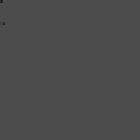
pi
rpi