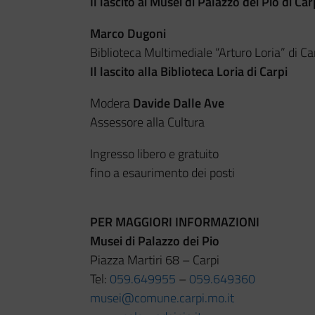
Il lascito ai Musei di Palazzo dei Pio di Car
Marco Dugoni
Biblioteca Multimediale “Arturo Loria” di Ca
Il lascito alla Biblioteca Loria di Carpi
Modera
Davide Dalle Ave
Assessore alla Cultura
Ingresso libero e gratuito
fino a esaurimento dei posti
PER MAGGIORI INFORMAZIONI
Musei di Palazzo dei Pio
Piazza Martiri 68 – Carpi
Tel:
059.649955
–
059.649360
musei@comune.carpi.mo.it