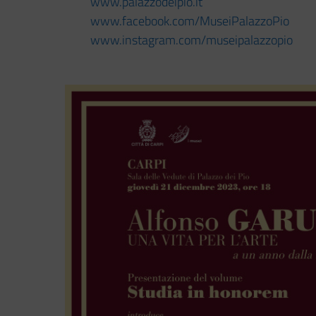
www.palazzodeipio.it
www.facebook.com/
MuseiPalazzoPio
www.instagram.com/
museipalazzopio