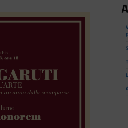
A
V
T
L
A