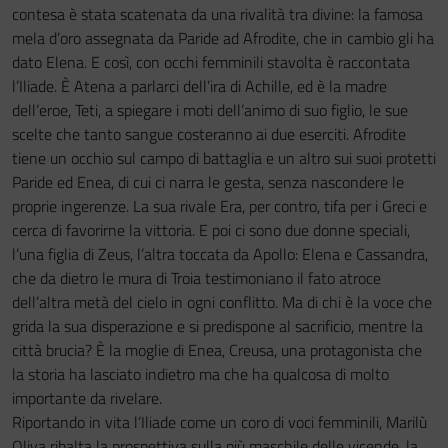
contesa è stata scatenata da una rivalità tra divine: la famosa
mela d’oro assegnata da Paride ad Afrodite, che in cambio gli ha
dato Elena. E così, con occhi femminili stavolta è raccontata
l’Iliade. È Atena a parlarci dell’ira di Achille, ed è la madre
dell’eroe, Teti, a spiegare i moti dell’animo di suo figlio, le sue
scelte che tanto sangue costeranno ai due eserciti. Afrodite
tiene un occhio sul campo di battaglia e un altro sui suoi protetti
Paride ed Enea, di cui ci narra le gesta, senza nascondere le
proprie ingerenze. La sua rivale Era, per contro, tifa per i Greci e
cerca di favorirne la vittoria. E poi ci sono due donne speciali,
l’una figlia di Zeus, l’altra toccata da Apollo: Elena e Cassandra,
che da dietro le mura di Troia testimoniano il fato atroce
dell’altra metà del cielo in ogni conflitto. Ma di chi è la voce che
grida la sua disperazione e si predispone al sacrificio, mentre la
città brucia? È la moglie di Enea, Creusa, una protagonista che
la storia ha lasciato indietro ma che ha qualcosa di molto
importante da rivelare.
Riportando in vita l’Iliade come un coro di voci femminili, Marilù
Oliva ribalta la prospettiva sulla più maschile delle vicende, la