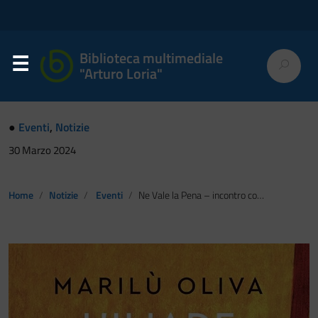
Biblioteca multimediale
"Arturo Loria"
●
Eventi
,
Notizie
30 Marzo 2024
Home
Notizie
Eventi
Ne Vale la Pena – incontro con Marilù Oliva