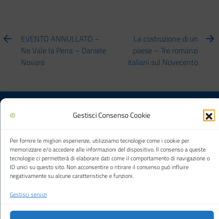
EVENTO ANNULLATO –
La costruzione di un
Ne Vale la Pena – Daniele
paese – Tre romanzi
Novara
italiani sul Novecento
Gestisci Consenso Cookie
Biblioteca multimediale "Arturo Loria"
Per fornire le migliori esperienze, utilizziamo tecnologie come i cookie per
memorizzare e/o accedere alle informazioni del dispositivo. Il consenso a queste
tecnologie ci permetterà di elaborare dati come il comportamento di navigazione o
Città di Carpi
ID unici su questo sito. Non acconsentire o ritirare il consenso può influire
negativamente su alcune caratteristiche e funzioni.
Gestisci servizi