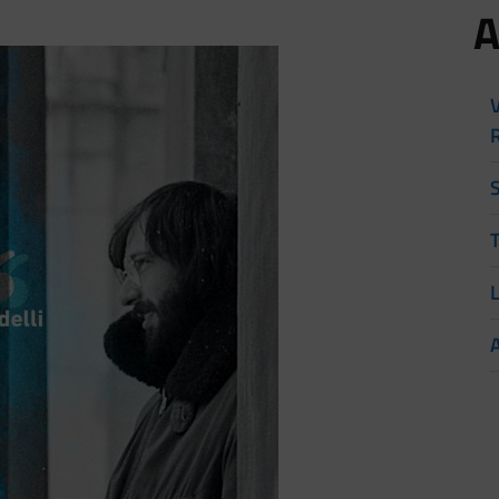
A
V
T
L
A