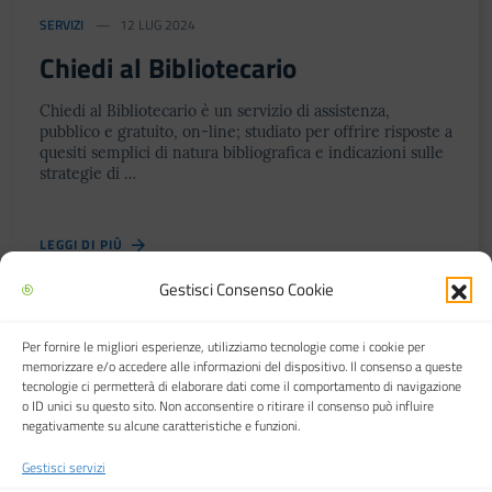
SERVIZI
12 LUG 2024
Festa del Racconto
Chiedi al Bibliotecario
IL CASTELLO DEI RAGAZZI
Chiedi al Bibliotecario è un servizio di assistenza,
pubblico e gratuito, on-line; studiato per offrire risposte a
quesiti semplici di natura bibliografica e indicazioni sulle
strategie di …
LEGGI DI PIÙ
Gestisci Consenso Cookie
Per fornire le migliori esperienze, utilizziamo tecnologie come i cookie per
Biblioteca multimediale "Arturo Loria"
memorizzare e/o accedere alle informazioni del dispositivo. Il consenso a queste
tecnologie ci permetterà di elaborare dati come il comportamento di navigazione
o ID unici su questo sito. Non acconsentire o ritirare il consenso può influire
negativamente su alcune caratteristiche e funzioni.
Gestisci servizi
Città di Carpi