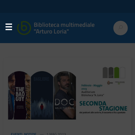
Biblioteca multimediale
"Arturo Loria"
EVENTI
,
NOTIZIE
1 MAG 2023