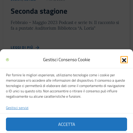
Seconda stagione
Festa del Racconto
Febbraio – Maggio 2023 Podcast e serie tv. Il racconto si
IL CASTELLO DEI RAGAZZI
fa a puntate Auditorium Biblioteca “A. Loria”
LEGGI DI PIÙ
Gestisci Consenso Cookie
Per fornire le migliori esperienze, utilizziamo tecnologie come i cookie per
Biblioteca multimediale "Arturo Loria"
memorizzare e/o accedere alle informazioni del dispositivo. Il consenso a queste
tecnologie ci permetterà di elaborare dati come il comportamento di navigazione
o ID unici su questo sito. Non acconsentire o ritirare il consenso può influire
negativamente su alcune caratteristiche e funzioni.
Gestisci servizi
Città di Carpi
ACCETTA