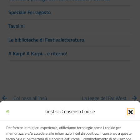
Speciale Ferragosto
Tavolini
Le biblioteche di Festivaletteratura
A Karpi! A Karpi… e ritorno!
Col naso all’insù
La legge del Far West
Gestisci Consenso Cookie
Per fornire le migliori esperienze, utilizziamo tecnologie come i cookie per
Biblioteca multimediale "Arturo Loria"
memorizzare e/o accedere alle informazioni del dispositivo. Il consenso a queste
tecnologie ci permetterà di elaborare dati come il comportamento di navigazione