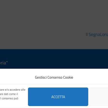
Il SegnaLori
ria"
Gestisci Consenso Cookie
zare e/o accedere alle
are dati come il
ACCETTA
 il consenso può