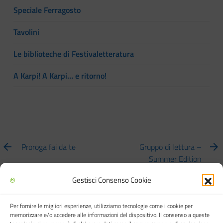
Speciale Ferragosto
Tavolini
Le biblioteche di Festivaletteratura
A Karpi! A Karpi… e ritorno!
Proroga fai da te
Gruppo di lettura –
Summer Edition
Gestisci Consenso Cookie
Per fornire le migliori esperienze, utilizziamo tecnologie come i cookie per
Biblioteca multimediale "Arturo Loria"
memorizzare e/o accedere alle informazioni del dispositivo. Il consenso a queste