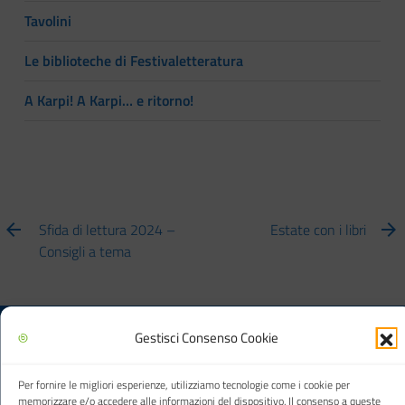
Tavolini
Le biblioteche di Festivaletteratura
A Karpi! A Karpi… e ritorno!
Sfida di lettura 2024 –
Estate con i libri
Consigli a tema
Gestisci Consenso Cookie
Biblioteca multimediale "Arturo Loria"
Per fornire le migliori esperienze, utilizziamo tecnologie come i cookie per
memorizzare e/o accedere alle informazioni del dispositivo. Il consenso a queste