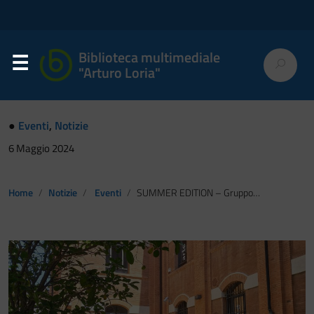
Biblioteca multimediale
"Arturo Loria"
●
Eventi
,
Notizie
6 Maggio 2024
Home
Notizie
Eventi
SUMMER EDITION – Gruppo di lettura versione estiva