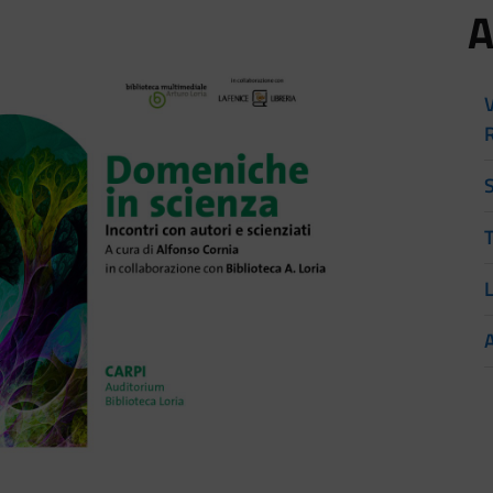
A
V
T
L
A