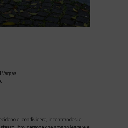
d Vargas
ld
ecidono di condividere, incontrandosi e
o stesso libro, persone che amano leggere e