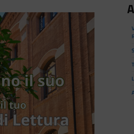
A
V
T
L
A