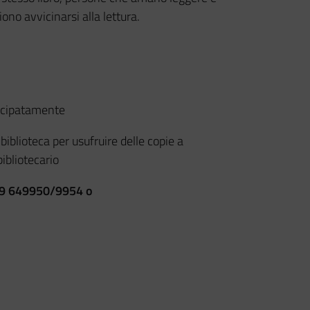
no avvicinarsi alla lettura.
icipatamente
a biblioteca per usufruire delle copie a
bibliotecario
 059 649950/9954 o