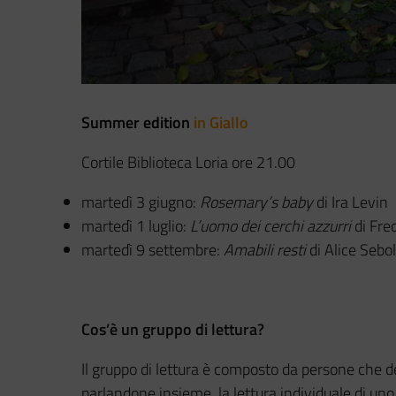
Summer edition
in Giallo
Cortile Biblioteca Loria
ore 21.00
martedì 3 giugno:
Rosemary’s baby
di Ira Levin
martedì 1 luglio:
L’uomo dei cerchi azzurri
di Fre
martedì 9 settembre:
Amabili resti
di Al
ice Sebo
Cos’è un gruppo di lettura?
Il gruppo di lettura è composto da persone che d
parlandone insieme, la lettura individuale di un