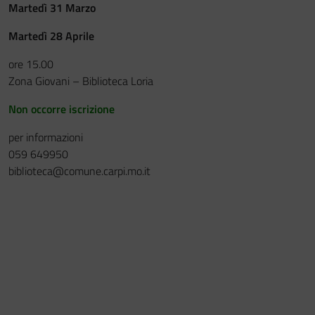
Martedì 31 Marzo
Festa del Racconto
Martedì 28 Aprile
IL CASTELLO DEI RAGAZZI
ore 15.00
Zona Giovani – Biblioteca Loria
Non occorre iscrizione
per informazioni
059 649950
biblioteca@comune.carpi.mo.it