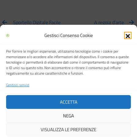
Sportello Digitale Facile
A regola d’arte
Gestisci Consenso Cookie
Per fornire le migliori esperienze, utilizziamo tecnologie come i cookie per
Biblioteca multimediale "Arturo Loria"
memorizzare e/o accedere alle informazioni del dispositivo. Il consenso a queste
tecnologie ci permetterà di elaborare dati come il comportamento di navigazione
o ID unici su questo sito. Non acconsentire o ritirare il consenso può influire
negativamente su alcune caratteristiche e funzioni.
Gestisci servizi
Città di Carpi
ACCETTA
NEGA
Cookie Policy (UE)
VISUALIZZA LE PREFERENZE