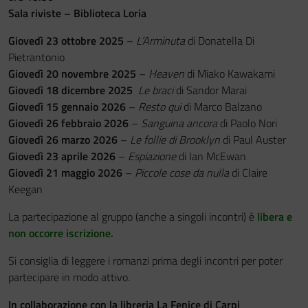
Sala riviste – Biblioteca Loria
Festa del Racconto
Giovedì 23 ottobre 2025
–
L’Arminuta
di Donatella Di
Pietrantonio
IL CASTELLO DEI RAGAZZI
Giovedì 20 novembre 2025
–
Heaven
di Miako Kawakami
Giovedì 18 dicembre 2025
Le braci
di Sandor Marai
Giovedì 15 gennaio 2026
–
Resto qui
di Marco Balzano
Giovedì 26 febbraio 2026
–
Sanguina ancora
di Paolo Nori
Giovedì 26 marzo 2026
–
Le follie di Brooklyn
di Paul Auster
Giovedì 23 aprile 2026
–
Espiazione
di Ian McEwan
Giovedì 21 maggio 2026
–
Piccole cose da nulla
di Claire
Keegan
La partecipazione al gruppo (anche a singoli incontri) è
libera e
non occorre iscrizione.
Si consiglia di leggere i romanzi prima degli incontri per poter
partecipare in modo attivo.
In collaborazione con la libreria La Fenice di Carpi