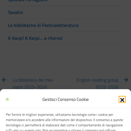
Tavolini
Le biblioteche di Festivaletteratura
A Karpi! A Karpi… e ritorno!
La biblioteca dei miei
English reading group
sogni 2025-2026
2025-2026
Gestisci Consenso Cookie
Per fornire le migliori esperienze, utilizziamo tecnologie come i cookie per
Biblioteca multimediale "Arturo Loria"
memorizzare e/o accedere alle informazioni del dispositivo. Il consenso a queste
tecnologie ci permetterà di elaborare dati come il comportamento di navigazione
o ID unici su questo sito. Non acconsentire o ritirare il consenso può influire