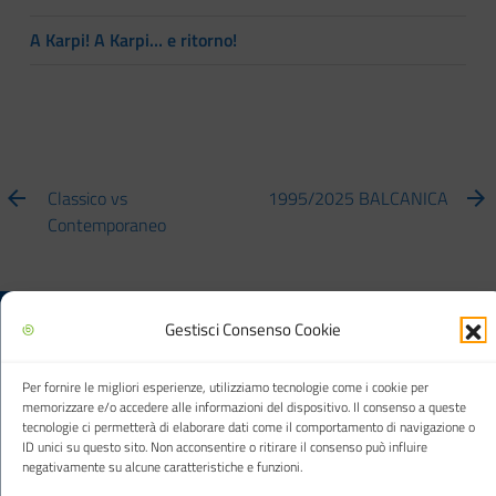
A Karpi! A Karpi… e ritorno!
Classico vs
1995/2025 BALCANICA
Contemporaneo
Gestisci Consenso Cookie
Biblioteca multimediale "Arturo Loria"
Per fornire le migliori esperienze, utilizziamo tecnologie come i cookie per
memorizzare e/o accedere alle informazioni del dispositivo. Il consenso a queste
tecnologie ci permetterà di elaborare dati come il comportamento di navigazione o
ID unici su questo sito. Non acconsentire o ritirare il consenso può influire
Città di Carpi
negativamente su alcune caratteristiche e funzioni.