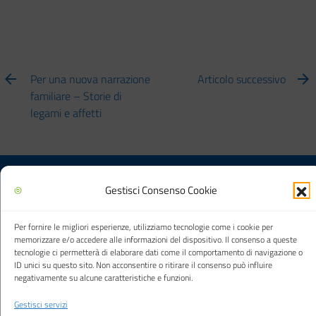
Per una nuova narrazione
Articolo successivo
familiare – Storie di
legami e affetti
Gestisci Consenso Cookie
Biblioteca multimediale "Arturo Loria"
Per fornire le migliori esperienze, utilizziamo tecnologie come i cookie per
memorizzare e/o accedere alle informazioni del dispositivo. Il consenso a queste
tecnologie ci permetterà di elaborare dati come il comportamento di navigazione o
Città di Carpi
ID unici su questo sito. Non acconsentire o ritirare il consenso può influire
negativamente su alcune caratteristiche e funzioni.
Gestisci servizi