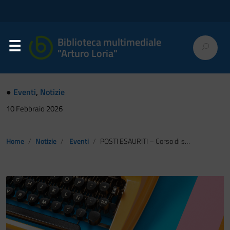
Biblioteca multimediale
"Arturo Loria"
●
Eventi
,
Notizie
10 Febbraio 2026
Home
Notizie
Eventi
POSTI ESAURITI – Corso di scrittura