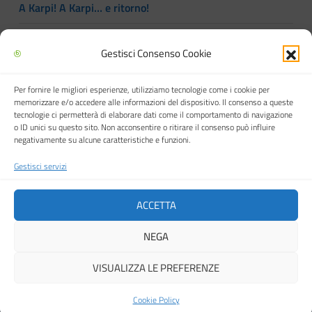
A Karpi! A Karpi… e ritorno!
Gestisci Consenso Cookie
Per fornire le migliori esperienze, utilizziamo tecnologie come i cookie per
Biblioteca multimediale "Arturo Loria"
memorizzare e/o accedere alle informazioni del dispositivo. Il consenso a queste
tecnologie ci permetterà di elaborare dati come il comportamento di navigazione
o ID unici su questo sito. Non acconsentire o ritirare il consenso può influire
negativamente su alcune caratteristiche e funzioni.
Gestisci servizi
Città di Carpi
ACCETTA
NEGA
Cookie Policy (UE)
VISUALIZZA LE PREFERENZE
© 2026 Biblioteca multimediale "Arturo Loria"
Cookie Policy