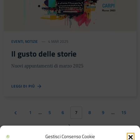
EVENTI
,
NOTIZIE
4 MAR 2025
Il gusto delle storie
Nuovi appuntamenti di marzo 2025
LEGGI DI PIÙ
1
…
5
6
7
8
9
…
15
Gestisci Consenso Cookie