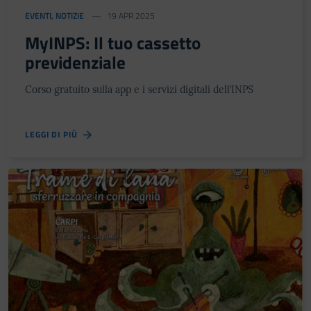
EVENTI
,
NOTIZIE
19 APR 2025
Festa del Racconto
MyINPS: Il tuo cassetto
previdenziale
IL CASTELLO DEI RAGAZZI
Corso gratuito sulla app e i servizi digitali dell’INPS
LEGGI DI PIÙ