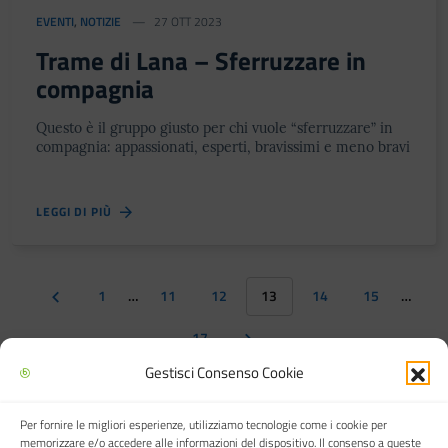
EVENTI
,
NOTIZIE
27 OTT 2023
Trame di Lana – Sferruzzare in
compagnia
Questo è il gruppo giusto per chi vuole “sferruzzare” in
compagnia: appassionati, esperti, bravissimi e meno bravi
LEGGI DI PIÙ
1
…
11
12
13
14
15
…
17
Gestisci Consenso Cookie
Per fornire le migliori esperienze, utilizziamo tecnologie come i cookie per
Biblioteca multimediale "Arturo Loria"
memorizzare e/o accedere alle informazioni del dispositivo. Il consenso a queste