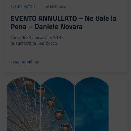
EVENTI
,
NOTIZIE
16 MAR 2024
Festa del Racconto
EVENTO ANNULLATO – Ne Vale la
Pena – Daniele Novara
IL CASTELLO DEI RAGAZZI
Giovedì 28 marzo alle 20.45
in auditorium San Rocco
LEGGI DI PIÙ