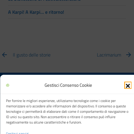
A Karpi! A Karpi… e ritorno!
Il gusto delle storie
Lacrimarium
Gestisci Consenso Cookie
Biblioteca multimediale "Arturo Loria"
Per fornire le migliori esperienze, utilizziamo tecnologie come i cookie per
memorizzare e/o accedere alle informazioni del dispositivo. Il consenso a queste
tecnologie ci permetterà di elaborare dati come il comportamento di navigazione o
ID unici su questo sito. Non acconsentire o ritirare il consenso può influire
Città di Carpi
negativamente su alcune caratteristiche e funzioni.
Gestisci servizi