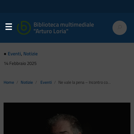
Biblioteca multimediale
"Arturo Loria"
●
Eventi
,
Notizie
14 Febbraio 2025
Home
Notizie
Eventi
Ne vale la pena – Incontro con Andrea Pennacchi