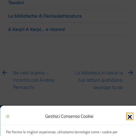
Tavolini
Le biblioteche di Festivaletteratura
A Karpi! A Karpi… e ritorno!
Ne vale la pena –
La biblioteca in tasca: la
Incontro con Andrea
tua lettura quotidiana,
Pennacchi
ovunque tu sia
Gestisci Consenso Cookie
Biblioteca multimediale "Arturo Loria"
Per fornire le migliori esperienze, utilizziamo tecnologie come i cookie per