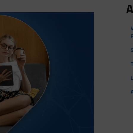
A
V
T
L
A