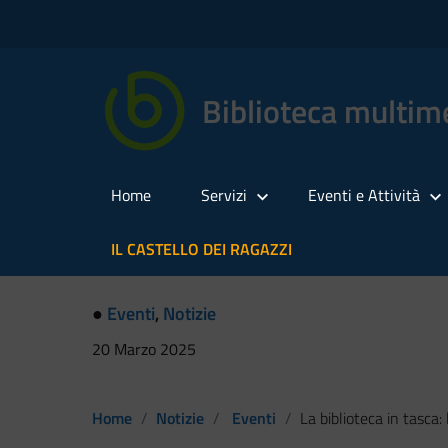
Biblioteca multime
Home
Servizi
Eventi e Attività
IL CASTELLO DEI RAGAZZI
●
Eventi
,
Notizie
20 Marzo 2025
Home
Notizie
Eventi
La biblioteca in tasca: la tua lettura quotidiana, ovunque 