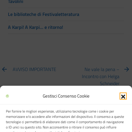
Tavolini
Le biblioteche di Festivaletteratura
A Karpi! A Karpi… e ritorno!
AVVISO IMPORTANTE
Ne vale la pena –
Incontro con Helga
Schneider
Gestisci Consenso Cookie
Per fornire le migliori esperienze, utilizziamo tecnologie come i cookie per
Biblioteca multimediale "Arturo Loria"
memorizzare e/o accedere alle informazioni del dispositivo. Il consenso a queste
tecnologie ci permetterà di elaborare dati come il comportamento di navigazione
o ID unici su questo sito. Non acconsentire o ritirare il consenso può influire