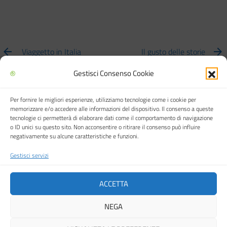
Viaggetto in Italia
Il gusto delle storie
Gestisci Consenso Cookie
Per fornire le migliori esperienze, utilizziamo tecnologie come i cookie per
Biblioteca multimediale "Arturo Loria"
memorizzare e/o accedere alle informazioni del dispositivo. Il consenso a queste
tecnologie ci permetterà di elaborare dati come il comportamento di navigazione
o ID unici su questo sito. Non acconsentire o ritirare il consenso può influire
negativamente su alcune caratteristiche e funzioni.
Gestisci servizi
Città di Carpi
ACCETTA
NEGA
Cookie Policy (UE)