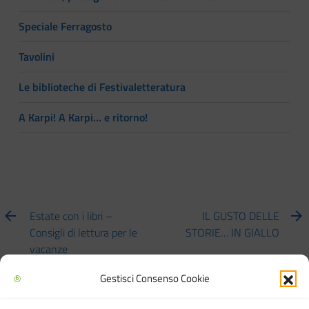
Speciale Ferragosto
Tavolini
Le biblioteche di Festivaletteratura
A Karpi! A Karpi… e ritorno!
Estate con i libri –
IL GUSTO DELLE
Consigli di lettura per le
STORIE… IN GIALLO
vacanze
Gestisci Consenso Cookie