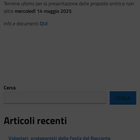
Termine ultimo per la presentazione delle proposte entro e non
Festa del Racconto
oltre
mercoledì 14 maggio 2025
info e documenti
QUI
IL CASTELLO DEI RAGAZZI
Cerca
CERCA
Articoli recenti
Volontari, protagonisti della Festa del Racconto