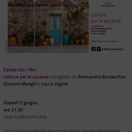
Festa del Racconto
IL CASTELLO DEI RAGAZZI
Estate con i libri
Letture per le vacanze
consigliate da
Alessandra Burzacchini
,
Giuliano Merighi
e
Laura Vignoli
Giovedì 5 giugno
ore 21.30
Carpi Auditorium Loria
Un’occasione speciale per condividere il piacere della lettura,