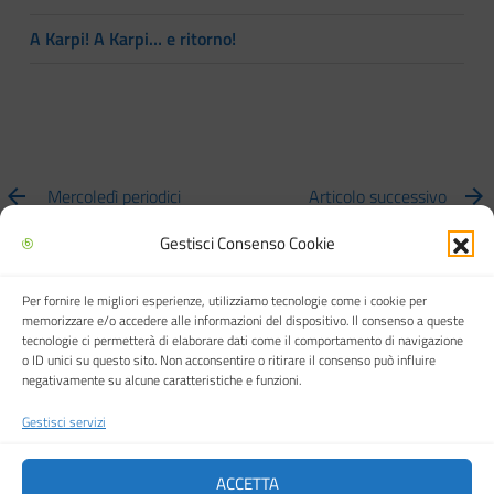
A Karpi! A Karpi… e ritorno!
Mercoledì periodici
Articolo successivo
Gestisci Consenso Cookie
Per fornire le migliori esperienze, utilizziamo tecnologie come i cookie per
Biblioteca multimediale "Arturo Loria"
memorizzare e/o accedere alle informazioni del dispositivo. Il consenso a queste
tecnologie ci permetterà di elaborare dati come il comportamento di navigazione
o ID unici su questo sito. Non acconsentire o ritirare il consenso può influire
negativamente su alcune caratteristiche e funzioni.
Gestisci servizi
Città di Carpi
ACCETTA