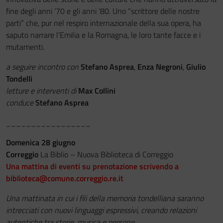
fine degli anni ‘70 e gli anni ‘80. Uno “scrittore delle nostre
parti” che, pur nel respiro internazionale della sua opera, ha
saputo narrare l’Emilia e la Romagna, le loro tante facce e i
mutamenti.
a seguire incontro con
Stefano Asprea
,
Enza Negroni
,
Giulio
Tondelli
letture e interventi di
Max Collini
conduce
Stefano Asprea
_________________
Domenica 28 giugno
Correggio
La Biblio – Nuova Biblioteca di Correggio
Una mattina di eventi su prenotazione scrivendo a
biblioteca@comune.correggio.re.it
Una mattinata in cui i fili della memoria tondelliana saranno
intrecciati con nuovi linguaggi espressivi, creando relazioni
autentiche tra storie, musica e persone.