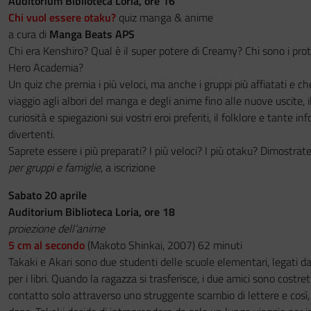
Auditorium Biblioteca Loria, ore 16
Chi vuol essere otaku?
quiz manga & anime
a cura di
Manga Beats APS
Chi era Kenshiro? Qual è il super potere di Creamy? Chi sono i pro
Hero Academia?
Un quiz che premia i più veloci, ma anche i gruppi più affiatati e ch
viaggio agli albori del manga e degli anime fino alle nuove uscite, i
curiosità e spiegazioni sui vostri eroi preferiti, il folklore e tante in
divertenti.
Saprete essere i più preparati? I più veloci? I più otaku? Dimostrat
per gruppi e famiglie
, a iscrizione
Sabato 20 aprile
Auditorium Biblioteca Loria, ore 18
proiezione dell’anime
5 cm al secondo
(Makoto Shinkai, 2007) 62 minuti
Takaki e Akari sono due studenti delle scuole elementari, legati da
per i libri. Quando la ragazza si trasferisce, i due amici sono costret
contatto solo attraverso uno struggente scambio di lettere e cos